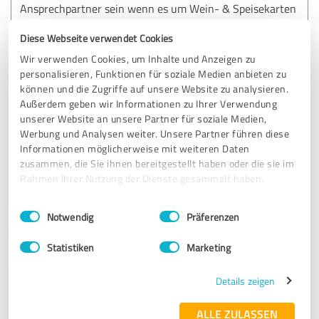
Ansprechpartner sein wenn es um Wein- & Speisekarten
geht.
Diese Webseite verwendet Cookies
Besonderen Dank das Sie die Karte auch besonders schnell
umgesetzt haben.
Wir verwenden Cookies, um Inhalte und Anzeigen zu
Danke für diese besonders gute Zusammenarbeit!
personalisieren, Funktionen für soziale Medien anbieten zu
können und die Zugriffe auf unsere Website zu analysieren.
Lg
Außerdem geben wir Informationen zu Ihrer Verwendung
unserer Website an unsere Partner für soziale Medien,
CHRISTIAN ZACH / Die Weinbank
Werbung und Analysen weiter. Unsere Partner führen diese
Informationen möglicherweise mit weiteren Daten
zusammen, die Sie ihnen bereitgestellt haben oder die sie im
Rahmen Ihrer Nutzung der Dienste gesammelt haben.
Erfahrungsbericht & Bewertung zu:
UHL GmbH
Einwilligungsauswahl
Impressum
|
Datenschutzbestimmungen
Notwendig
Präferenzen
09.10.2020
Christian Z.
Statistiken
Marketing
Details zeigen
5,00 von 5
SEHR GUT
ALLE ZULASSEN