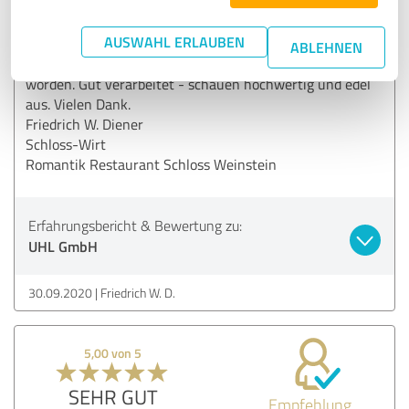
Empfehlung
AUSWAHL ERLAUBEN
Gute Beratung - einfaches Handling bei der Gestaltung.
ABLEHNEN
Nach vier Wochen Produktionszeit sind die Karten geliefert
worden. Gut verarbeitet - schauen hochwertig und edel
aus. Vielen Dank.
Friedrich W. Diener
Schloss-Wirt
Romantik Restaurant Schloss Weinstein
Erfahrungsbericht & Bewertung zu:
UHL GmbH
30.09.2020
Friedrich W. D.
5,00 von 5
SEHR GUT
Empfehlung