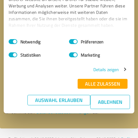
Werbung und Analysen weiter. Unsere Partner führen diese
Informationen möglicherweise mit weiteren Daten
zusammen, die Sie ihnen bereitgestellt haben oder die sie im
Rahmen Ihrer Nutzung der Dienste gesammelt haben.
Einwilligungsauswahl
Impressum
|
Datenschutzbestimmungen
Notwendig
Präferenzen
Statistiken
Marketing
Details zeigen
Bitte um Rückruf
* Erforderliche Angaben
ALLE ZULASSEN
Nachricht senden
AUSWAHL ERLAUBEN
ABLEHNEN
Ich stimme den
Datenschutzbestimmungen
zu.