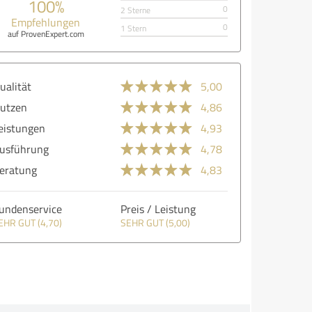
100%
0
2 Sterne
Empfehlungen
0
1 Stern
auf ProvenExpert.com
ualität
5,00
utzen
4,86
eistungen
4,93
usführung
4,78
eratung
4,83
undenservice
Preis / Leistung
EHR GUT (4,70)
SEHR GUT (5,00)