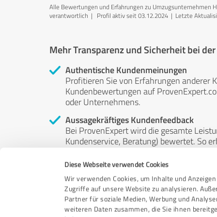
Alle Bewertungen und Erfahrungen zu Umzugsunternehmen Hann
verantwortlich
| Profil aktiv seit 03.12.2024 |
Letzte Aktualis
Mehr Transparenz und Sicherheit bei de
Authentische Kundenmeinungen
Profitieren Sie von Erfahrungen anderer K
Kundenbewertungen auf ProvenExpert.com 
oder Unternehmens.
Aussagekräftiges Kundenfeedback
Bei ProvenExpert wird die gesamte Leistu
Kundenservice, Beratung) bewertet. So erha
Service- und Dienstleistungsqualität in al
Diese Webseite verwendet Cookies
Unabhängige Bewertungen
Wir verwenden Cookies, um Inhalte und Anzeigen 
ProvenExpert ist grundsätzlich kostenlos
Zugriffe auf unsere Website zu analysieren. Auß
Kunden erfolgen freiwillig, können nicht 
Partner für soziale Medien, Werbung und Analyse
anderweitig beeinflussbar.
weiteren Daten zusammen, die Sie ihnen bereitge