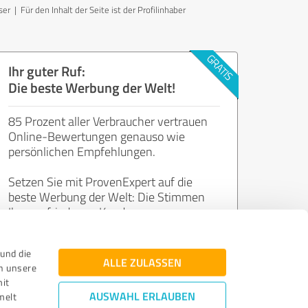
Für den Inhalt der Seite ist der Profilinhaber
Ihr guter Ruf:
Die beste Werbung der Welt!
85 Prozent aller Verbraucher vertrauen
Online-Bewertungen genauso wie
persönlichen Empfehlungen.
Setzen Sie mit ProvenExpert auf die
beste Werbung der Welt: Die Stimmen
Ihrer zufriedenen Kunden.
und die
Jetzt kostenlos starten
ALLE ZULASSEN
n unsere
mit
AUSWAHL ERLAUBEN
melt