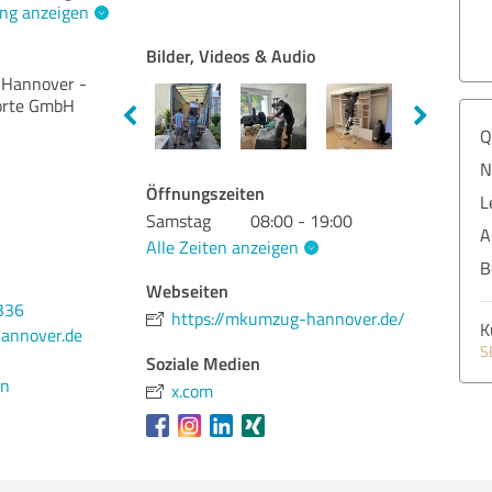
ng anzeigen
Bilder, Videos & Audio
Hannover -
orte GmbH
Q
N
Öffnungszeiten
L
Samstag
08:00 - 19:00
A
Alle Zeiten anzeigen
B
Webseiten
336
https://mkumzug-hannover.de/
K
annover.de
S
Soziale Medien
en
x.com