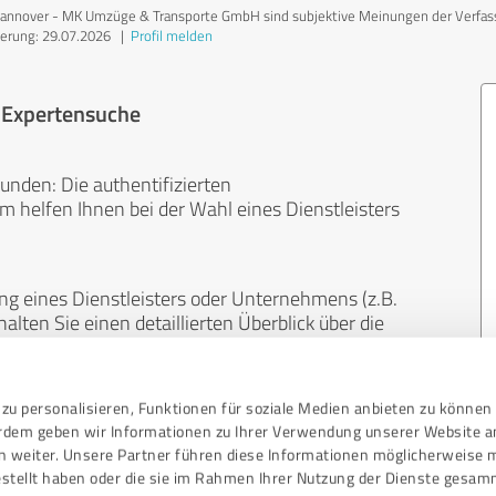
over - MK Umzüge & Transporte GmbH sind subjektive Meinungen der Verfasser | 
ierung: 29.07.2026
|
Profil melden
r Expertensuche
unden: Die authentifizierten
helfen Ihnen bei der Wahl eines Dienstleisters
ng eines Dienstleisters oder Unternehmens (z.B.
lten Sie einen detaillierten Überblick über die
len Bereichen.
zu personalisieren, Funktionen für soziale Medien anbieten zu können 
, unabhängig und neutral. Bewertungen von
erdem geben wir Informationen zu Ihrer Verwendung unserer Website a
gekauft werden und sind weder finanziell noch
n weiter. Unsere Partner führen diese Informationen möglicherweise 
stellt haben oder die sie im Rahmen Ihrer Nutzung der Dienste gesam