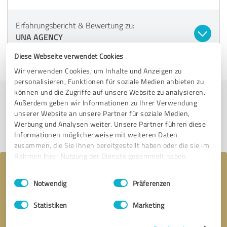
Erfahrungsbericht & Bewertung zu:
UNA AGENCY
Diese Webseite verwendet Cookies
01.06.2026
Anonym
Wir verwenden Cookies, um Inhalte und Anzeigen zu
personalisieren, Funktionen für soziale Medien anbieten zu
können und die Zugriffe auf unsere Website zu analysieren.
Außerdem geben wir Informationen zu Ihrer Verwendung
Jetzt bewerten
unserer Website an unsere Partner für soziale Medien,
Werbung und Analysen weiter. Unsere Partner führen diese
Profil teilen
Informationen möglicherweise mit weiteren Daten
zusammen, die Sie ihnen bereitgestellt haben oder die sie im
Rahmen Ihrer Nutzung der Dienste gesammelt haben.
Ihre Nachricht an UNA AGENCY
Einwilligungsauswahl
Impressum
|
Datenschutzbestimmungen
Notwendig
Präferenzen
Statistiken
Marketing