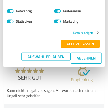
Es ging alles ziemlich schnell und effizient. Ich habe alles in
Ihre Hände gelegt und einfach darauf gewartet, dass Sie
Einwilligungsauswahl
Impressum
|
Datenschutzbestimmungen
mir das Ergebnis mitteilen, das sehr positiv war. Vielen
Notwendig
Präferenzen
Dank.
Statistiken
Marketing
Erfahrungsbericht & Bewertung zu:
Details zeigen
Unfallanwalt-Darmstadt
ALLE ZULASSEN
05.09.2024
L.
AUSWAHL ERLAUBEN
ABLEHNEN
5,00 von 5
SEHR GUT
Empfehlung
Kann nichts negatives sagen. Mir wurde nach meinem
Ungall sehr geholfen