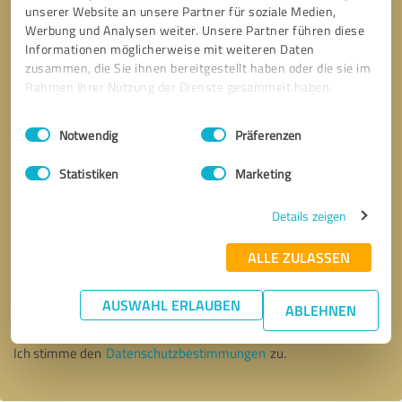
unserer Website an unsere Partner für soziale Medien,
Werbung und Analysen weiter. Unsere Partner führen diese
Informationen möglicherweise mit weiteren Daten
zusammen, die Sie ihnen bereitgestellt haben oder die sie im
Rahmen Ihrer Nutzung der Dienste gesammelt haben.
Einwilligungsauswahl
Impressum
|
Datenschutzbestimmungen
Notwendig
Präferenzen
Statistiken
Marketing
Details zeigen
ALLE ZULASSEN
Bitte um Rückruf
* Erforderliche Angaben
AUSWAHL ERLAUBEN
ABLEHNEN
Nachricht senden
Ich stimme den
Datenschutzbestimmungen
zu.