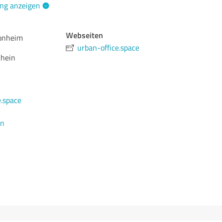
ng anzeigen
Webseiten
Monheim
urban-office.space
hein
.space
en