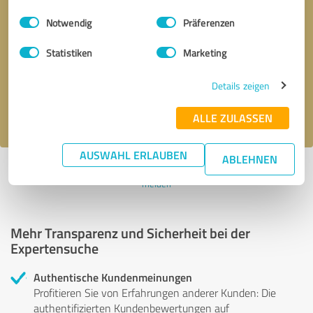
Einwilligungsauswahl
Impressum
|
Datenschutzbestimmungen
Notwendig
Präferenzen
Bitte um Rückruf
* Erforderliche Angaben
Statistiken
Marketing
Nachricht senden
Details zeigen
Ich stimme den
Datenschutzbestimmungen
zu.
ALLE ZULASSEN
AUSWAHL ERLAUBEN
ABLEHNEN
Profil aktiv seit 17.02.2015 |
Letzte Aktualisierung: 03.02.2025
|
Profil
melden
Mehr Transparenz und Sicherheit bei der
Expertensuche
Authentische Kundenmeinungen
Profitieren Sie von Erfahrungen anderer Kunden: Die
authentifizierten Kundenbewertungen auf