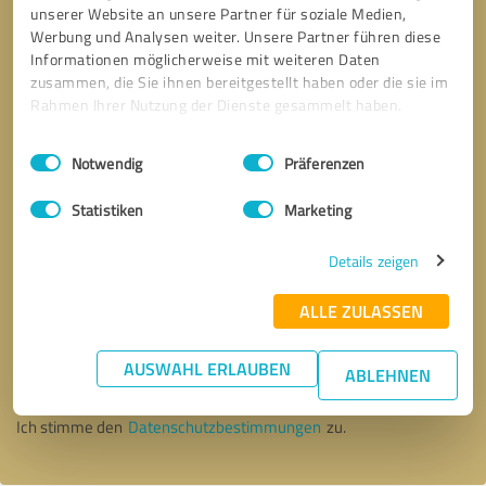
unserer Website an unsere Partner für soziale Medien,
Werbung und Analysen weiter. Unsere Partner führen diese
Informationen möglicherweise mit weiteren Daten
zusammen, die Sie ihnen bereitgestellt haben oder die sie im
Rahmen Ihrer Nutzung der Dienste gesammelt haben.
Einwilligungsauswahl
Impressum
|
Datenschutzbestimmungen
Notwendig
Präferenzen
Statistiken
Marketing
Details zeigen
ALLE ZULASSEN
Bitte um Rückruf
* Erforderliche Angaben
AUSWAHL ERLAUBEN
ABLEHNEN
Nachricht senden
Ich stimme den
Datenschutzbestimmungen
zu.