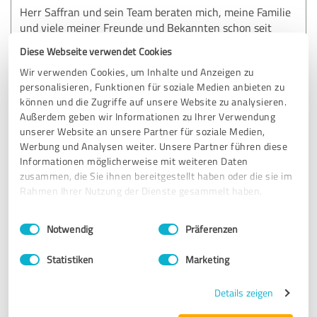
Herr Saffran und sein Team beraten mich, meine Familie
und viele meiner Freunde und Bekannten schon seit
Jahren. Sehr umsichtige Beratung und immer eine clevere
Diese Webseite verwendet Cookies
Lösung parat. Gerade im Bereich Versicherungen wird im
Wir verwenden Cookies, um Inhalte und Anzeigen zu
Schadensfall sehr viel Unterstützung geboten. Bei allen
personalisieren, Funktionen für soziale Medien anbieten zu
Themen rund um Immobilien vertraue ich der Value
können und die Zugriffe auf unsere Website zu analysieren.
Factory mittlerweile blind - wir haben vier Immobilien über
Außerdem geben wir Informationen zu Ihrer Verwendung
Herrn Saffran finanziert. Ganz wichtig: die Kalkulationen
unserer Website an unsere Partner für soziale Medien,
sind immer eher konservativ. Jede unserer Immobilien
Werbung und Analysen weiter. Unsere Partner führen diese
erwirtschaften noch höhere Renditen als vorher
Informationen möglicherweise mit weiteren Daten
angenommen. Einfach top!
zusammen, die Sie ihnen bereitgestellt haben oder die sie im
Rahmen Ihrer Nutzung der Dienste gesammelt haben.
Erfahrungsbericht & Bewertung zu:
Einwilligungsauswahl
Impressum
|
Datenschutzbestimmungen
Notwendig
Präferenzen
Value Factory GmbH
Statistiken
Marketing
18.01.2020
Markus H.
Details zeigen
5,00 von 5