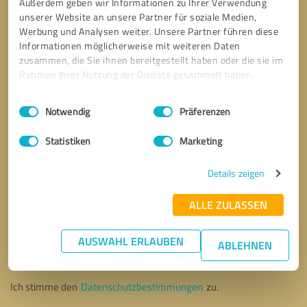
Außerdem geben wir Informationen zu Ihrer Verwendung
unserer Website an unsere Partner für soziale Medien,
Werbung und Analysen weiter. Unsere Partner führen diese
Informationen möglicherweise mit weiteren Daten
zusammen, die Sie ihnen bereitgestellt haben oder die sie im
Rahmen Ihrer Nutzung der Dienste gesammelt haben.
Einwilligungsauswahl
Impressum
|
Datenschutzbestimmungen
Notwendig
Präferenzen
Statistiken
Marketing
Details zeigen
ALLE ZULASSEN
Bitte um Rückruf
* Erforderliche Angaben
AUSWAHL ERLAUBEN
ABLEHNEN
Nachricht senden
Ich stimme den
Datenschutzbestimmungen
zu.