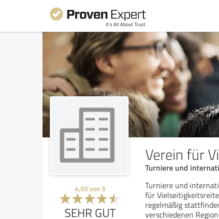
Verein für Vi
Turniere und internati
Turniere und internat
4,50
von
5
für Vielseitigkeitsrei
regelmäßig stattfinde
SEHR GUT
verschiedenen Regio