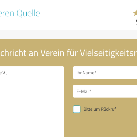
ren Quelle
hricht an Verein für Vielseitigkeitsre
Bitte um Rückruf