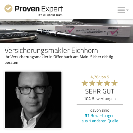
Versicherungsmakler Eichhorn
Ihr Versicherungsmakler in Offenbach am Main. Sicher richtig
beraten!
4,76
von
5
SEHR GUT
104
Bewertungen
davon sind
37
Bewertungen
aus
1
anderen Quelle