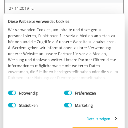
27.11.2019
C.
Diese Webseite verwendet Cookies
5,00 von 5
Wir verwenden Cookies, um Inhalte und Anzeigen zu
personalisieren, Funktionen für soziale Medien anbieten zu
SEHR GUT
können und die Zugriffe auf unsere Website zu analysieren.
Empfehlung
Außerdem geben wir Informationen zu Ihrer Verwendung
unserer Website an unsere Partner für soziale Medien,
Ich wurde sehr gut beraten und habe das Gefühl nun
Werbung und Analysen weiter. Unsere Partner führen diese
rundum
Informationen möglicherweise mit weiteren Daten
perfekt versichert zu sein. Alles ist sehr gut strukturiert in
zusammen, die Sie ihnen bereitgestellt haben oder die sie im
den
Rahmen Ihrer Nutzung der Dienste gesammelt haben.
Abläufen. Klare Weiterempfehlung!
Einwilligungsauswahl
Impressum
|
Datenschutzbestimmungen
Notwendig
Präferenzen
Erfahrungsbericht & Bewertung zu:
Statistiken
Marketing
Kundenzufriedenheitsumfrage
Details zeigen
17.10.2019
Jose Sevilla L.