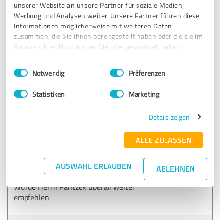
Preis-/Leistungsprinzip, ehrliche und zügige Bearbeitung.
unserer Website an unsere Partner für soziale Medien,
Werbung und Analysen weiter. Unsere Partner führen diese
Informationen möglicherweise mit weiteren Daten
Erfahrungsbericht & Bewertung zu:
zusammen, die Sie ihnen bereitgestellt haben oder die sie im
Versicherungsmakler Gettorf - Thomas
Rahmen Ihrer Nutzung der Dienste gesammelt haben.
Pantzek
Einwilligungsauswahl
Impressum
|
Datenschutzbestimmungen
Notwendig
Präferenzen
30.12.2020
Michael M.
Statistiken
Marketing
5,00 von 5
Details zeigen
SEHR GUT
ALLE ZULASSEN
Empfehlung
Sehr gute Beratung, schnelle Erledigung
AUSWAHL ERLAUBEN
ABLEHNEN
Und immer erreichbar
Würde Herrn Pantzek überall weiter
empfehlen