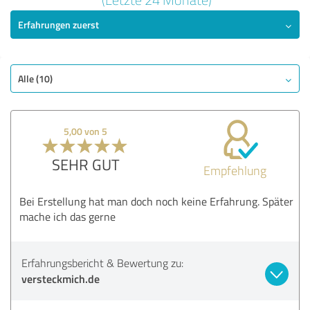
Erfahrungen zuerst
SEHR GUT
Empfehlung
Qualität
Nutzen
Alle (10)
Leistungen
Ausführung
5,00 von 5
Beratung
SEHR GUT
Empfehlung
Bewertung anzeigen
Bei Erstellung hat man doch noch keine Erfahrung. Später
mache ich das gerne
Erfahrungsbericht & Bewertung zu:
versteckmich.de