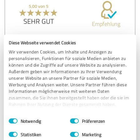
5,00 von 5
SEHR GUT
Empfehlung
Diese Webseite verwendet Cookies
Bewertung zu:
Wir verwenden Cookies, um Inhalte und Anzeigen zu
versteckmich.de
personalisieren, Funktionen für soziale Medien anbieten zu
können und die Zugriffe auf unsere Website zu analysieren.
13.06.2026
Anonym
Außerdem geben wir Informationen zu Ihrer Verwendung
unserer Website an unsere Partner für soziale Medien,
Werbung und Analysen weiter. Unsere Partner führen diese
5,00 von 5
Informationen möglicherweise mit weiteren Daten
zusammen, die Sie ihnen bereitgestellt haben oder die sie im
SEHR GUT
Rahmen Ihrer Nutzung der Dienste gesammelt haben.
Empfehlung
Einwilligungsauswahl
Impressum
|
Datenschutzbestimmungen
Notwendig
Präferenzen
Bewertung zu:
Statistiken
Marketing
versteckmich.de