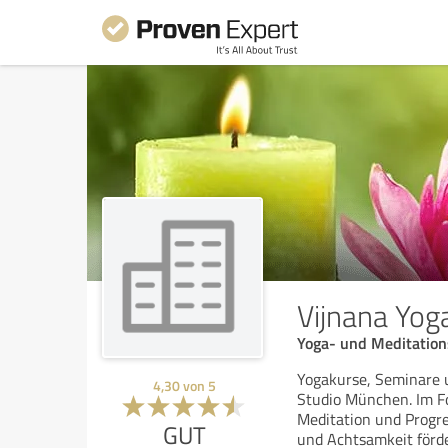
Vijnana Yog
Yoga- und Meditatio
Yogakurse, Seminare 
4,30
von
5
Studio München. Im Fo
Meditation und Progre
GUT
und Achtsamkeit förd