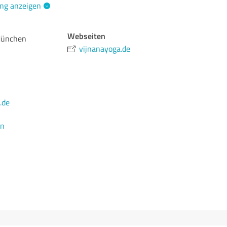
ng anzeigen
Webseiten
München
vijnanayoga.de
.de
en