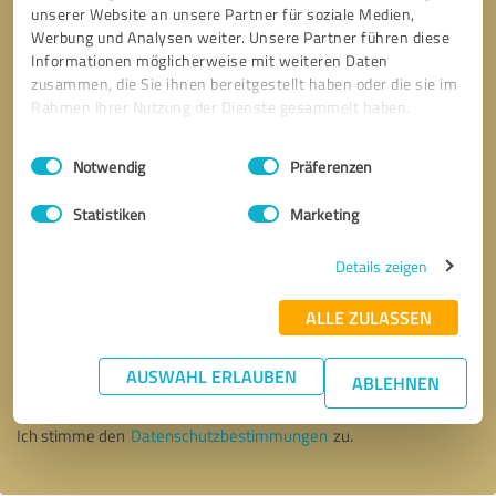
unserer Website an unsere Partner für soziale Medien,
Werbung und Analysen weiter. Unsere Partner führen diese
Informationen möglicherweise mit weiteren Daten
zusammen, die Sie ihnen bereitgestellt haben oder die sie im
Rahmen Ihrer Nutzung der Dienste gesammelt haben.
Einwilligungsauswahl
Impressum
|
Datenschutzbestimmungen
Notwendig
Präferenzen
Statistiken
Marketing
Details zeigen
ALLE ZULASSEN
Bitte um Rückruf
* Erforderliche Angaben
AUSWAHL ERLAUBEN
ABLEHNEN
Nachricht senden
Ich stimme den
Datenschutzbestimmungen
zu.