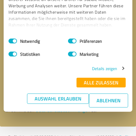
Werbung und Analysen weiter. Unsere Partner führen diese
Informationen möglicherweise mit weiteren Daten
zusammen, die Sie ihnen bereitgestellt haben oder die sie im
Rahmen Ihrer Nutzung der Dienste gesammelt haben.
Einwilligungsauswahl
Impressum
|
Datenschutzbestimmungen
Notwendig
Präferenzen
Statistiken
Marketing
Details zeigen
Bitte um Rückruf
* Erforderliche Angaben
ALLE ZULASSEN
Nachricht senden
AUSWAHL ERLAUBEN
ABLEHNEN
Ich stimme den
Datenschutzbestimmungen
zu.