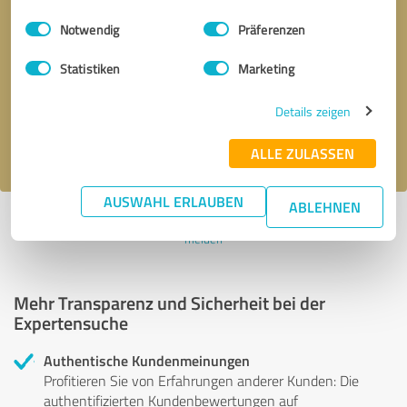
Einwilligungsauswahl
Impressum
|
Datenschutzbestimmungen
Notwendig
Präferenzen
Bitte um Rückruf
* Erforderliche Angaben
Statistiken
Marketing
Nachricht senden
Details zeigen
Ich stimme den
Datenschutzbestimmungen
zu.
ALLE ZULASSEN
AUSWAHL ERLAUBEN
ABLEHNEN
Profil aktiv seit 07.07.2018 |
Letzte Aktualisierung: 09.07.2018
|
Profil
melden
Mehr Transparenz und Sicherheit bei der
Expertensuche
Authentische Kundenmeinungen
Profitieren Sie von Erfahrungen anderer Kunden: Die
authentifizierten Kundenbewertungen auf