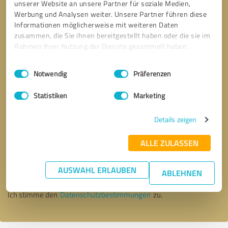
unserer Website an unsere Partner für soziale Medien,
Werbung und Analysen weiter. Unsere Partner führen diese
Informationen möglicherweise mit weiteren Daten
zusammen, die Sie ihnen bereitgestellt haben oder die sie im
Rahmen Ihrer Nutzung der Dienste gesammelt haben.
Einwilligungsauswahl
Impressum
|
Datenschutzbestimmungen
Notwendig
Präferenzen
Statistiken
Marketing
Details zeigen
Bitte um Rückruf
* Erforderliche Angaben
ALLE ZULASSEN
AUSWAHL ERLAUBEN
Nachricht senden
ABLEHNEN
Ich stimme den
Datenschutzbestimmungen
zu.