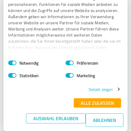
SEHR GUT
personalisieren, Funktionen für soziale Medien anbieten zu
Empfehlung
können und die Zugriffe auf unsere Website zu analysieren.
Außerdem geben wir Informationen zu Ihrer Verwendung
Ich habe vor genau acht Monaten von der mpu-zentrale
unserer Website an unsere Partner für soziale Medien,
erfahren, über meinen Berater habe dann das Video Paket
Werbung und Analysen weiter. Unsere Partner führen diese
gewählt in der Premium Variante, konnte dadurch ganz in
Informationen möglicherweise mit weiteren Daten
Ruhe in mich gehen und reflektieren und erfahren was ich
zusammen, die Sie ihnen bereitgestellt haben oder die sie im
falsch gemacht habe wie ich es ändern kann wie ich es
Rahmen Ihrer Nutzung der Dienste gesammelt haben.
halten kann, und ich finde das Konzept sehr gut, und habe
meine MPU beim ersten mal bestanden im Gegensatz zu
Einwilligungsauswahl
Impressum
|
Datenschutzbestimmungen
Notwendig
Präferenzen
viele anderer Meinungen.
Statistiken
Marketing
Erfahrungsbericht & Bewertung zu:
Details zeigen
MPU-Vorbereitung der vMPU-Zentrale e. K.
ALLE ZULASSEN
24.11.2024
B.
AUSWAHL ERLAUBEN
Kommentar von vMPU-Zentrale e.K.:
ABLEHNEN