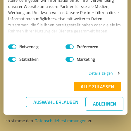
Außerdem geben wir Informationen zu Ihrer Verwendung
unserer Website an unsere Partner für soziale Medien,
Werbung und Analysen weiter. Unsere Partner führen diese
Informationen möglicherweise mit weiteren Daten
zusammen, die Sie ihnen bereitgestellt haben oder die sie im
Rahmen Ihrer Nutzung der Dienste gesammelt haben.
Einwilligungsauswahl
Impressum
|
Datenschutzbestimmungen
Notwendig
Präferenzen
Statistiken
Marketing
Details zeigen
ALLE ZULASSEN
Bitte um Rückruf
* Erforderliche Angaben
AUSWAHL ERLAUBEN
ABLEHNEN
Nachricht senden
Ich stimme den
Datenschutzbestimmungen
zu.