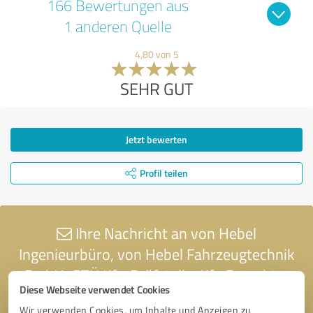
166 Bewertungen aus
1 anderen Quelle
4,80 von 5
SEHR GUT
Jetzt bewerten
Profil teilen
Ihre Nachricht an von Hebel
Ingenieurbüro, von Hebel Fahrzeugtechnik
GmbH, GTÜ Kfz-Prüfstelle, Kfz Gutachter
Diese Webseite verwendet Cookies
Lüneburg, Schadengutachten
Wir verwenden Cookies, um Inhalte und Anzeigen zu