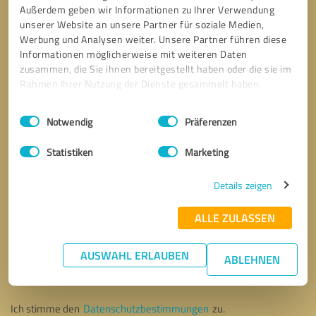
Außerdem geben wir Informationen zu Ihrer Verwendung
unserer Website an unsere Partner für soziale Medien,
Werbung und Analysen weiter. Unsere Partner führen diese
Informationen möglicherweise mit weiteren Daten
zusammen, die Sie ihnen bereitgestellt haben oder die sie im
Rahmen Ihrer Nutzung der Dienste gesammelt haben.
Einwilligungsauswahl
Impressum
|
Datenschutzbestimmungen
Notwendig
Präferenzen
Statistiken
Marketing
Details zeigen
ALLE ZULASSEN
Bitte um Rückruf
* Erforderliche Angaben
AUSWAHL ERLAUBEN
ABLEHNEN
Nachricht senden
Ich stimme den
Datenschutzbestimmungen
zu.