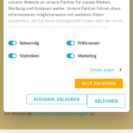
unserer Website an unsere Partner für soziale Medien,
Werbung und Analysen weiter. Unsere Partner führen diese
Informationen möglicherweise mit weiteren Daten
zusammen, die Sie ihnen bereitgestellt haben oder die sie im
Rahmen Ihrer Nutzung der Dienste gesammelt haben.
Einwilligungsauswahl
Impressum
|
Datenschutzbestimmungen
Notwendig
Präferenzen
Statistiken
Marketing
Details zeigen
Bitte um Rückruf
* Erforderliche Angaben
ALLE ZULASSEN
AUSWAHL ERLAUBEN
Nachricht senden
ABLEHNEN
Ich stimme den
Datenschutzbestimmungen
zu.