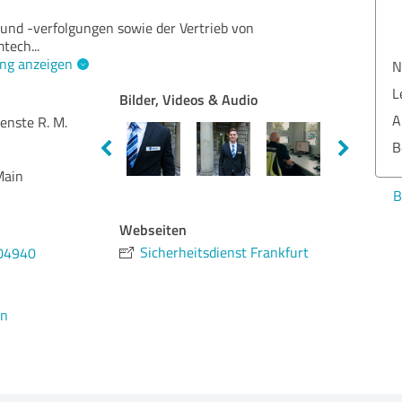
und -verfolgungen sowie der Vertrieb von
mtech
...
ng anzeigen
Qua
Nut
Bilder, Videos & Audio
Lei
enste R. M.
Aus
Ber
Main
Bew
Webseiten
Sicherheitsdienst Frankfurt
604940
en