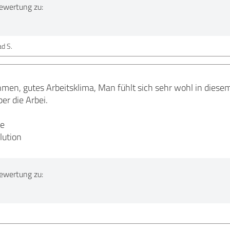
ewertung zu:
d S.
men, gutes Arbeitsklima, Man fühlt sich sehr wohl in dies
er die Arbei.
ße
lution
ewertung zu: