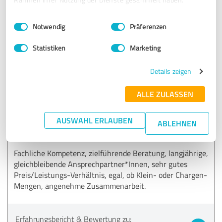
Zusammenarbeit! MfG
Einwilligungsauswahl
Impressum
|
Datenschutzbestimmungen
Notwendig
Präferenzen
Erfahrungsbericht & Bewertung zu:
WAGU Gummitechnik GmbH
Statistiken
Marketing
02.07.2022
DKT F.
Details zeigen
ALLE ZULASSEN
5,00 von 5
AUSWAHL ERLAUBEN
ABLEHNEN
SEHR GUT
Empfehlung
Fachliche Kompetenz, zielführende Beratung, langjährige,
gleichbleibende Ansprechpartner*Innen, sehr gutes
Preis/Leistungs-Verhältnis, egal, ob Klein- oder Chargen-
Mengen, angenehme Zusammenarbeit.
Erfahrungsbericht & Bewertung zu: