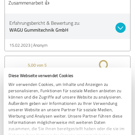
Zusammenarbeit 👍
Erfahrungsbericht & Bewertung zu:
WAGU Gummitechnik GmbH
15.02.2023
Anonym
5,00 von 5
Diese Webseite verwendet Cookies
SEHR GUT
Empfehlung
Wir verwenden Cookies, um Inhalte und Anzeigen zu
personalisieren, Funktionen für soziale Medien anbieten zu
Ich kannte die WAGU bisher nur von den DKG Tagungen
können und die Zugriffe auf unsere Website zu analysieren.
her und hatte bisher mit Herrn Diesch den meisten
Außerdem geben wir Informationen zu Ihrer Verwendung
Kontakt! Nun war ich kürzlich auf der DKT IRC in Nürnberg.
unserer Website an unsere Partner für soziale Medien,
Ich sage nur "klein aber fein"! Sehr sympathisches Team
Werbung und Analysen weiter. Unsere Partner führen diese
und ganz toller Auftritt mit fachlicher Kompetenz!
Informationen möglicherweise mit weiteren Daten
Dankeschön für Ihre Zeit! Ich freue mich auf eine gute
zusammen, die Sie ihnen bereitgestellt haben oder die sie im
Rahmen Ihrer Nutzung der Dienste gesammelt haben.