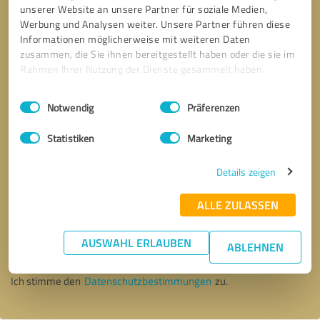
unserer Website an unsere Partner für soziale Medien,
Werbung und Analysen weiter. Unsere Partner führen diese
Informationen möglicherweise mit weiteren Daten
zusammen, die Sie ihnen bereitgestellt haben oder die sie im
Rahmen Ihrer Nutzung der Dienste gesammelt haben.
Einwilligungsauswahl
Impressum
|
Datenschutzbestimmungen
Notwendig
Präferenzen
Statistiken
Marketing
Details zeigen
ALLE ZULASSEN
Bitte um Rückruf
* Erforderliche Angaben
AUSWAHL ERLAUBEN
ABLEHNEN
Nachricht senden
Ich stimme den
Datenschutzbestimmungen
zu.