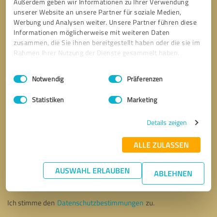
Außerdem geben wir Informationen zu Ihrer Verwendung
unserer Website an unsere Partner für soziale Medien,
Werbung und Analysen weiter. Unsere Partner führen diese
Informationen möglicherweise mit weiteren Daten
zusammen, die Sie ihnen bereitgestellt haben oder die sie im
Rahmen Ihrer Nutzung der Dienste gesammelt haben.
Einwilligungsauswahl
Impressum
|
Datenschutzbestimmungen
Notwendig
Präferenzen
Statistiken
Marketing
Details zeigen
ALLE ZULASSEN
Bitte um Rückruf
* Erforderliche Angaben
AUSWAHL ERLAUBEN
ABLEHNEN
Nachricht senden
Ich stimme den
Datenschutzbestimmungen
zu.