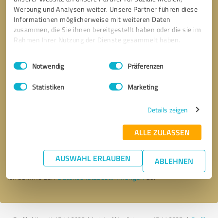
Werbung und Analysen weiter. Unsere Partner führen diese
Informationen möglicherweise mit weiteren Daten
zusammen, die Sie ihnen bereitgestellt haben oder die sie im
Rahmen Ihrer Nutzung der Dienste gesammelt haben.
Einwilligungsauswahl
Impressum
|
Datenschutzbestimmungen
Notwendig
Präferenzen
Statistiken
Marketing
Details zeigen
Bitte um Rückruf
* Erforderliche Angaben
ALLE ZULASSEN
Nachricht senden
AUSWAHL ERLAUBEN
ABLEHNEN
Ich stimme den
Datenschutzbestimmungen
zu.