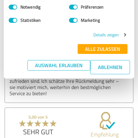
Einwilligungsauswahl
Impressum
|
Datenschutzbestimmungen
Notwendig
Präferenzen
Erfahrungsbericht & Bewertung zu:
Statistiken
Marketing
Feedback zum Kundenservice
Details zeigen
05.04.2025
Anonym
ALLE ZULASSEN
Kommentar von Webentwicklung Schäfer:
AUSWAHL ERLAUBEN
ABLEHNEN
Vielen Dank für das positive Feedback! Es freut mich
sehr zu hören, dass Sie mit der Beratung und Leistung
zufrieden sind. Ich schätze Ihre Rückmeldung sehr –
sie motiviert mich, weiterhin den bestmöglichen
Service zu bieten!
5,00 von 5
SEHR GUT
Empfehlung