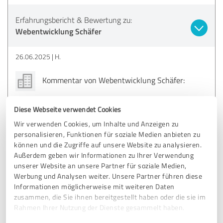
Erfahrungsbericht & Bewertung zu:
Webentwicklung Schäfer
26.06.2025
H.
Kommentar von Webentwicklung Schäfer:
Vielen Dank, Heiko! Es freut mich sehr, dass ich eure
Diese Webseite verwendet Cookies
Fragen verständlich und klar beantworten konnte.
Genau das ist mir in der Zusammenarbeit wichtig. Ich
Wir verwenden Cookies, um Inhalte und Anzeigen zu
freue mich auf die weitere Zusammenarbeit!
personalisieren, Funktionen für soziale Medien anbieten zu
können und die Zugriffe auf unsere Website zu analysieren.
Außerdem geben wir Informationen zu Ihrer Verwendung
unserer Website an unsere Partner für soziale Medien,
5,00 von 5
Werbung und Analysen weiter. Unsere Partner führen diese
Informationen möglicherweise mit weiteren Daten
SEHR GUT
Empfehlung
zusammen, die Sie ihnen bereitgestellt haben oder die sie im
Rahmen Ihrer Nutzung der Dienste gesammelt haben.
Sehr zufrieden mit der Beratung und Leistung.