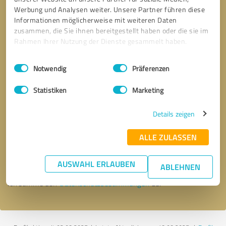
Werbung und Analysen weiter. Unsere Partner führen diese
Informationen möglicherweise mit weiteren Daten
zusammen, die Sie ihnen bereitgestellt haben oder die sie im
Rahmen Ihrer Nutzung der Dienste gesammelt haben.
Einwilligungsauswahl
Impressum
|
Datenschutzbestimmungen
Notwendig
Präferenzen
Statistiken
Marketing
Details zeigen
Bitte um Rückruf
* Erforderliche Angaben
ALLE ZULASSEN
Nachricht senden
AUSWAHL ERLAUBEN
ABLEHNEN
Ich stimme den
Datenschutzbestimmungen
zu.