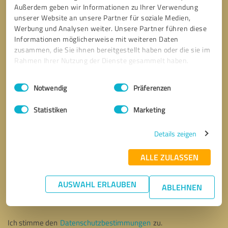
Außerdem geben wir Informationen zu Ihrer Verwendung
unserer Website an unsere Partner für soziale Medien,
Werbung und Analysen weiter. Unsere Partner führen diese
Informationen möglicherweise mit weiteren Daten
zusammen, die Sie ihnen bereitgestellt haben oder die sie im
Rahmen Ihrer Nutzung der Dienste gesammelt haben.
Einwilligungsauswahl
Impressum
|
Datenschutzbestimmungen
Notwendig
Präferenzen
Statistiken
Marketing
Details zeigen
ALLE ZULASSEN
Bitte um Rückruf
* Erforderliche Angaben
AUSWAHL ERLAUBEN
ABLEHNEN
Nachricht senden
Ich stimme den
Datenschutzbestimmungen
zu.