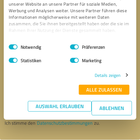
unserer Website an unsere Partner für soziale Medien,
Werbung und Analysen weiter. Unsere Partner führen diese
Informationen möglicherweise mit weiteren Daten
zusammen, die Sie ihnen bereitgestellt haben oder die sie im
Rahmen Ihrer Nutzung der Dienste gesammelt haben.
Einwilligungsauswahl
Impressum
|
Datenschutzbestimmungen
Notwendig
Präferenzen
Statistiken
Marketing
Details zeigen
ALLE ZULASSEN
Bitte um Rückruf
* Erforderliche Angaben
AUSWAHL ERLAUBEN
ABLEHNEN
Nachricht senden
Ich stimme den
Datenschutzbestimmungen
zu.