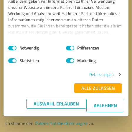
Außerdem geben wir Informationen zu Ihrer Verwendung
unserer Website an unsere Partner für soziale Medien,
Werbung und Analysen weiter. Unsere Partner führen diese
Informationen möglicherweise mit weiteren Daten
zusammen, die Sie ihnen bereitgestellt haben oder die sie im
Rahmen Ihrer Nutzung der Dienste gesammelt haben.
Einwilligungsauswahl
Impressum
|
Datenschutzbestimmungen
Notwendig
Präferenzen
Statistiken
Marketing
Details zeigen
ALLE ZULASSEN
Bitte um Rückruf
* Erforderliche Angaben
AUSWAHL ERLAUBEN
ABLEHNEN
Nachricht senden
Ich stimme den
Datenschutzbestimmungen
zu.