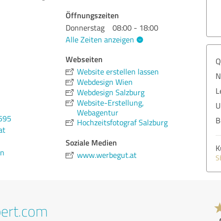
Öffnungszeiten
Donnerstag
08:00 - 18:00
Alle Zeiten anzeigen
Webseiten
Q
Website erstellen lassen
N
Webdesign Wien
L
Webdesign Salzburg
Website-Erstellung,
U
Webagentur
595
B
Hochzeitsfotograf Salzburg
at
Soziale Medien
K
en
www.werbegut.at
S
pert.com