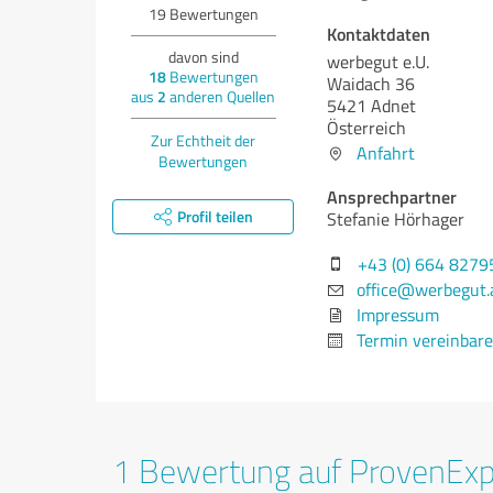
19
Bewertungen
Kontaktdaten
davon sind
werbegut e.U.
18
Bewertungen
Waidach 36
aus
2
anderen Quellen
5421 Adnet
Österreich
Zur Echtheit der
Anfahrt
Bewertungen
Ansprechpartner
Profil teilen
Stefanie Hörhager
+43 (0) 664 8279
office@werbegut.
Impressum
Termin vereinbar
1 Bewertung auf ProvenEx