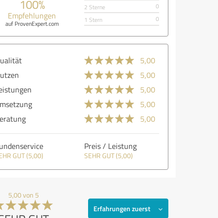
100%
0
2 Sterne
Empfehlungen
0
1 Stern
auf ProvenExpert.com
ualität
5,00
utzen
5,00
eistungen
5,00
msetzung
5,00
eratung
5,00
undenservice
Preis / Leistung
EHR GUT (5,00)
SEHR GUT (5,00)
5,00 von 5
Erfahrungen zuerst