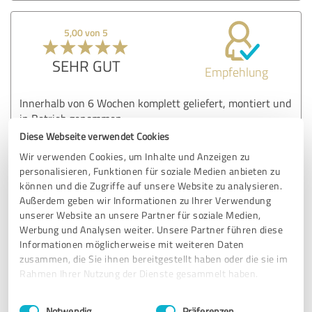
5,00 von 5
SEHR GUT
Empfehlung
Innerhalb von 6 Wochen komplett geliefert, montiert und
in Betrieb genommen.
Die Monteure waren sehr freundlich und haben absolut
Diese Webseite verwendet Cookies
sauber gearbeitet. Alles in allem ein sehr gelungener
Wir verwenden Cookies, um Inhalte und Anzeigen zu
rundum-Service.
personalisieren, Funktionen für soziale Medien anbieten zu
können und die Zugriffe auf unsere Website zu analysieren.
Außerdem geben wir Informationen zu Ihrer Verwendung
Erfahrungsbericht & Bewertung zu:
unserer Website an unsere Partner für soziale Medien,
Westvolt GmbH
Werbung und Analysen weiter. Unsere Partner führen diese
Informationen möglicherweise mit weiteren Daten
zusammen, die Sie ihnen bereitgestellt haben oder die sie im
19.01.2024
Anonym
Rahmen Ihrer Nutzung der Dienste gesammelt haben.
Einwilligungsauswahl
Impressum
|
Datenschutzbestimmungen
5,00 von 5
Notwendig
Präferenzen