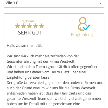
Qualität
Alle (11)
Nutzen
Leistungen
5,00 von 5
Umsetzung
Beratung
SEHR GUT
Empfehlung
Bewertung anzeigen
Hallo Zusammen 🙋🏼‍♂️,
Wir sind wirklich mehr als zufrieden von der
Gesamterfahrung mit der Firma Westvolt.
Wir standen dem Thema grundsätzlich offen gegenüber
und haben uns daher vom Herrn Dietz über eine
Empfehlung beraten lassen.
Der große Unterschied gegenüber den anderen Firmen und
auch der Grund warum wir uns für die Firma Westvolt
entschieden haben ist , dass der Herr Dietz und das
gesamte Westvolt Team sich wirklich viel Zeit genommen
haben um im Detail mit uns gemeinsam eine