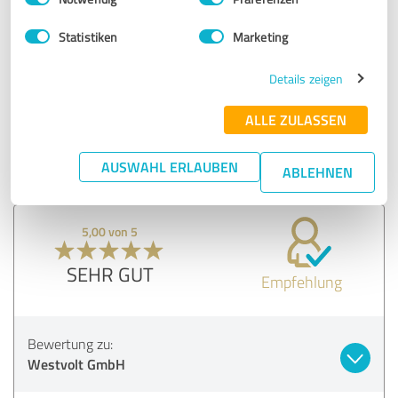
SEHR GUT
Statistiken
Marketing
Empfehlung
Details zeigen
Bewertung zu:
ALLE ZULASSEN
Westvolt GmbH
AUSWAHL ERLAUBEN
ABLEHNEN
25.01.2024
Anonym
5,00 von 5
SEHR GUT
Empfehlung
Bewertung zu:
Westvolt GmbH