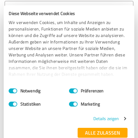
5,00 von 5
Diese Webseite verwendet Cookies
Wir verwenden Cookies, um Inhalte und Anzeigen zu
SEHR GUT
Empfehlung
personalisieren, Funktionen für soziale Medien anbieten zu
können und die Zugriffe auf unsere Website zu analysieren.
Wir suchten für unseren Whirlpool, den wir nicht bei
Außerdem geben wir Informationen zu Ihrer Verwendung
Whirlpool Helden gekauft haben, technische
unserer Website an unsere Partner für soziale Medien,
Unterstützung. Wir erhielten auf unsere Anfrage prompten
Werbung und Analysen weiter. Unsere Partner führen diese
Informationen möglicherweise mit weiteren Daten
Support, unser Ansprechpartner war sehr freundlich und
zusammen, die Sie ihnen bereitgestellt haben oder die sie im
kompetent. Wir tasteten uns über mehrere E-Mails mit
Rahmen Ihrer Nutzung der Dienste gesammelt haben.
Bildversand u.a. an die Lösung heran, zu 100% weiter zu
empfehlen. Wir fühlten uns sehr gut aufgehoben. Vielen
Einwilligungsauswahl
Impressum
|
Datenschutzbestimmungen
Dank.
Notwendig
Präferenzen
Statistiken
Marketing
Erfahrungsbericht & Bewertung zu:
Whirlpool Helden
Details zeigen
ALLE ZULASSEN
14.11.2025
Erwin W.