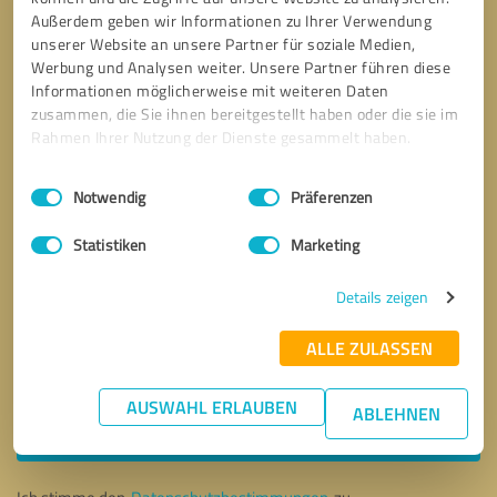
Außerdem geben wir Informationen zu Ihrer Verwendung
unserer Website an unsere Partner für soziale Medien,
Werbung und Analysen weiter. Unsere Partner führen diese
Informationen möglicherweise mit weiteren Daten
zusammen, die Sie ihnen bereitgestellt haben oder die sie im
Rahmen Ihrer Nutzung der Dienste gesammelt haben.
Einwilligungsauswahl
Impressum
|
Datenschutzbestimmungen
Notwendig
Präferenzen
Statistiken
Marketing
Details zeigen
ALLE ZULASSEN
Bitte um Rückruf
* Erforderliche Angaben
AUSWAHL ERLAUBEN
ABLEHNEN
Nachricht senden