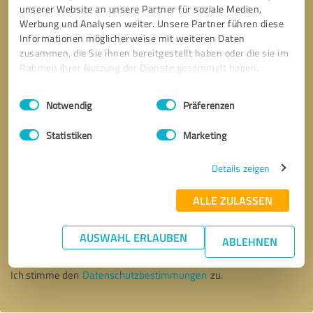
unserer Website an unsere Partner für soziale Medien,
Werbung und Analysen weiter. Unsere Partner führen diese
Informationen möglicherweise mit weiteren Daten
zusammen, die Sie ihnen bereitgestellt haben oder die sie im
Rahmen Ihrer Nutzung der Dienste gesammelt haben.
Einwilligungsauswahl
Impressum
|
Datenschutzbestimmungen
Notwendig
Präferenzen
Statistiken
Marketing
Details zeigen
ALLE ZULASSEN
Bitte um Rückruf
* Erforderliche Angaben
AUSWAHL ERLAUBEN
ABLEHNEN
Nachricht senden
Ich stimme den
Datenschutzbestimmungen
zu.