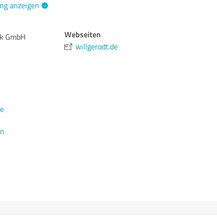
ng anzeigen
Webseiten
nik GmbH
willgerodt.de
de
en