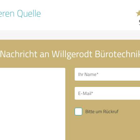
ren Quelle
 Nachricht an Willgerodt Bürotechn
Bitte um Rückruf