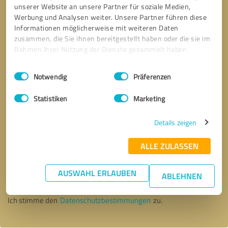
unserer Website an unsere Partner für soziale Medien,
Werbung und Analysen weiter. Unsere Partner führen diese
Informationen möglicherweise mit weiteren Daten
zusammen, die Sie ihnen bereitgestellt haben oder die sie im
Rahmen Ihrer Nutzung der Dienste gesammelt haben.
Einwilligungsauswahl
Impressum
|
Datenschutzbestimmungen
Notwendig
Präferenzen
Statistiken
Marketing
Details zeigen
ALLE ZULASSEN
Bitte um Rückruf
* Erforderliche Angaben
AUSWAHL ERLAUBEN
ABLEHNEN
Nachricht senden
Ich stimme den
Datenschutzbestimmungen
zu.