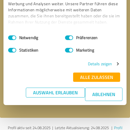
Werbung und Analysen weiter. Unsere Partner führen diese
Informationen möglicherweise mit weiteren Daten
zusammen, die Sie ihnen bereitgestellt haben oder die sie im
Rahmen Ihrer Nutzung der Dienste gesammelt haben.
Einwilligungsauswahl
Impressum
|
Datenschutzbestimmungen
Notwendig
Präferenzen
Statistiken
Marketing
Details zeigen
Bitte um Rückruf
* Erforderliche Angaben
ALLE ZULASSEN
Nachricht senden
AUSWAHL ERLAUBEN
ABLEHNEN
Ich stimme den
Datenschutzbestimmungen
zu.
Profil aktiv seit 24.08.2025 |
Letzte Aktualisierung: 24.08.2025
|
Profil