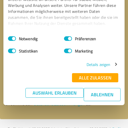
Werbung und Analysen weiter. Unsere Partner führen diese
Informationen möglicherweise mit weiteren Daten
zusammen, die Sie ihnen bereitgestellt haben oder die sie im
Rahmen Ihrer Nutzung der Dienste gesammelt haben.
Einwilligungsauswahl
Impressum
|
Datenschutzbestimmungen
Notwendig
Präferenzen
Statistiken
Marketing
Details zeigen
Bitte um Rückruf
* Erforderliche Angaben
ALLE ZULASSEN
Nachricht senden
AUSWAHL ERLAUBEN
ABLEHNEN
Ich stimme den
Datenschutzbestimmungen
zu.