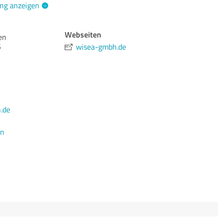
ng anzeigen
Webseiten
en
5
wisea-gmbh.de
.de
en