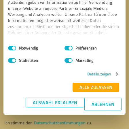
Außerdem geben wir Informationen zu Ihrer Verwendung
unserer Website an unsere Partner für soziale Medien,
Werbung und Analysen weiter. Unsere Partner führen diese
Informationen möglicherweise mit weiteren Daten
zusammen, die Sie ihnen bereitgestellt haben oder die sie im
Rahmen Ihrer Nutzung der Dienste gesammelt haben.
Einwilligungsauswahl
Impressum
|
Datenschutzbestimmungen
Notwendig
Präferenzen
Statistiken
Marketing
Details zeigen
ALLE ZULASSEN
Bitte um Rückruf
* Erforderliche Angaben
AUSWAHL ERLAUBEN
ABLEHNEN
Nachricht senden
Ich stimme den
Datenschutzbestimmungen
zu.