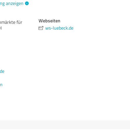
ng anzeigen
Webseiten
hmärkte für
H
ws-luebeck.de
de
en