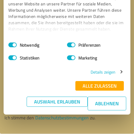
unserer Website an unsere Partner für soziale Medien,
Werbung und Analysen weiter. Unsere Partner führen diese
Informationen möglicherweise mit weiteren Daten
zusammen, die Sie ihnen bereitgestellt haben oder die sie im
Rahmen Ihrer Nutzung der Dienste gesammelt haben.
Einwilligungsauswahl
Impressum
|
Datenschutzbestimmungen
Notwendig
Präferenzen
Statistiken
Marketing
Details zeigen
ALLE ZULASSEN
Bitte um Rückruf
* Erforderliche Angaben
AUSWAHL ERLAUBEN
ABLEHNEN
Nachricht senden
Ich stimme den
Datenschutzbestimmungen
zu.