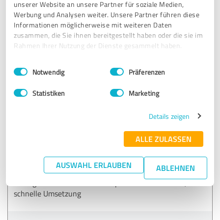
unserer Website an unsere Partner für soziale Medien,
wolpersweb.de Webdesign & Web
Werbung und Analysen weiter. Unsere Partner führen diese
Development
Informationen möglicherweise mit weiteren Daten
zusammen, die Sie ihnen bereitgestellt haben oder die sie im
Rahmen Ihrer Nutzung der Dienste gesammelt haben.
22.03.2025
Anonym
Einwilligungsauswahl
Impressum
|
Datenschutzbestimmungen
Notwendig
Präferenzen
5,00 von 5
Statistiken
Marketing
SEHR GUT
Empfehlung
Details zeigen
Als lokaler Handwerksbetrieb war mir wichtig, online
ALLE ZULASSEN
professionell gefunden zu werden. Die Webdesign Agentur
Düsseldorf wolpersweb hat unsere Website neu aufgesetzt,
mit einem klaren Design und gezielter SEO-Optimierung
AUSWAHL ERLAUBEN
ABLEHNEN
für unsere Region. Seitdem bekommen wir regelmäßig
Anfragen über die Website. Super Zusammenarbeit,
schnelle Umsetzung