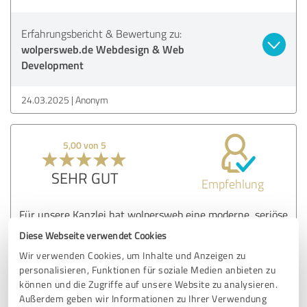
Erfahrungsbericht & Bewertung zu:
wolpersweb.de Webdesign & Web
Development
24.03.2025
Anonym
5,00 von 5
SEHR GUT
Empfehlung
Für unsere Kanzlei hat wolpersweb eine moderne, seriöse
Website entwickelt, die perfekt zu unserer Zielgruppe
Diese Webseite verwendet Cookies
passt. Die Seite ist rechtssicher, strukturiert und durch die
Wir verwenden Cookies, um Inhalte und Anzeigen zu
SEO-Maßnahmen inzwischen sehr gut auffindbar.
personalisieren, Funktionen für soziale Medien anbieten zu
können und die Zugriffe auf unsere Website zu analysieren.
Außerdem geben wir Informationen zu Ihrer Verwendung
Erfahrungsbericht & Bewertung zu: