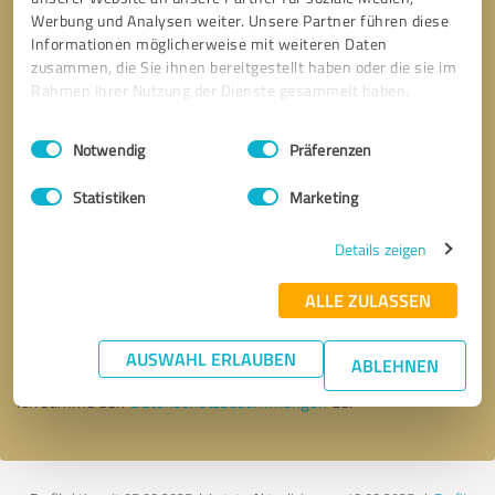
Werbung und Analysen weiter. Unsere Partner führen diese
Informationen möglicherweise mit weiteren Daten
zusammen, die Sie ihnen bereitgestellt haben oder die sie im
Rahmen Ihrer Nutzung der Dienste gesammelt haben.
Einwilligungsauswahl
Impressum
|
Datenschutzbestimmungen
Notwendig
Präferenzen
Statistiken
Marketing
Details zeigen
Bitte um Rückruf
* Erforderliche Angaben
ALLE ZULASSEN
Nachricht senden
AUSWAHL ERLAUBEN
ABLEHNEN
Ich stimme den
Datenschutzbestimmungen
zu.